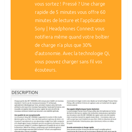
vous sortez ! Pressé ? Une charge
rapide de 5 minutes vous offre 60
minutes de lecture et l’application
Sony | Headphones Connect vous
notifiera même quand votre boîtier
de charge n’a plus que 30%
d’autonomie. Avec la technologie Qi,
vous pouvez charger sans fil vos
écouteurs.