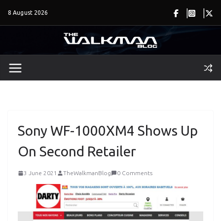
Skip
8 August 2026
to
content
Sony WF-1000XM4 Shows Up
On Second Retailer
3 June 2021
TheWalkmanBlog
0 Comments